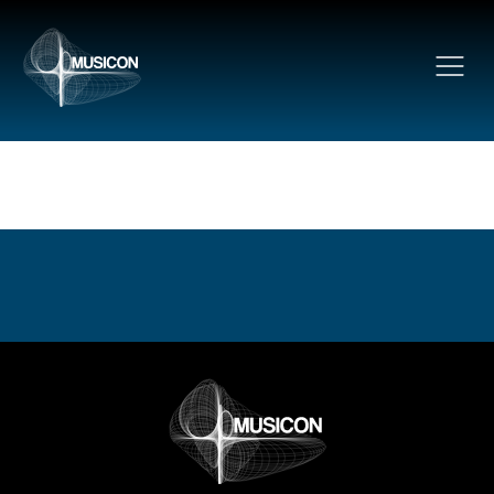
Sobre nosotros
MUSICON
Estatutos
Contacta con nosotros
Quiénes somos
Junta directiva
Socios
Hazte socio
Proyectos
Noticias
Eventos